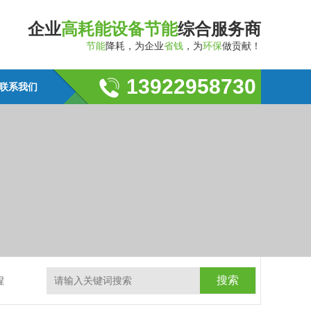
企业
高耗能设备节能
综合服务商
节能
降耗，为企业
省钱
，为
环保
做贡献！
13922958730
联系我们
程